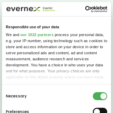
Responsible use of your data
We and
our 1022 partners
process your personal data,
e.g. your IP-number, using technology such as cookies to
store and access information on your device in order to
serve personalized ads and content, ad and content
measurement, audience research and services
development. You have a choice in who uses your data
and for what purposes. Your privacy choices are only
applicable on this digital property where you have made
your choices. You can change or withdraw your consent
any time from the Cookie Declaration or by clicking on
Consent
the Privacy trigger icon.
Necessary
Selection
If you allow, we would also like to:
Preferences