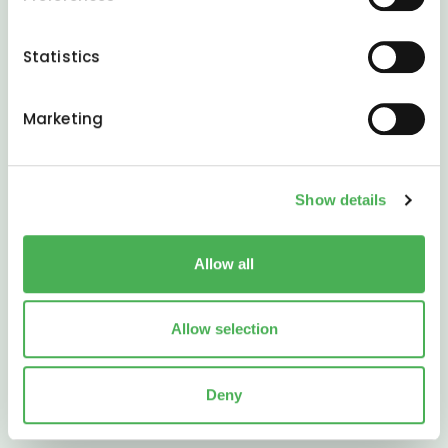
Collect information about your geographical
location which can be accurate to within several
meters
Statistics
Identify your device by actively scanning it for
specific characteristics (fingerprinting)
Marketing
Find out more about how your personal data is processed
and set your preferences in the
details section
.
Show details
We use cookies to personalise content and ads, to
provide social media features and to analyse our traffic.
We also share information about your use of our site with
Allow all
our social media, advertising and analytics partners who
may combine it with other information that you’ve
provided to them or that they’ve collected from your use
Allow selection
of their services.
Deny