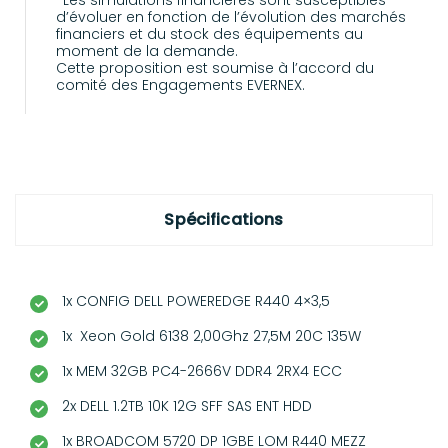
*Les simulations financières sont susceptibles
d’évoluer en fonction de l’évolution des marchés
financiers et du stock des équipements au
moment de la demande.
Cette proposition est soumise à l’accord du
comité des Engagements EVERNEX.
Spécifications
1x CONFIG DELL POWEREDGE R440 4×3,5
1x Xeon Gold 6138 2,00Ghz 27,5M 20C 135W
1x MEM 32GB PC4-2666V DDR4 2RX4 ECC
2x DELL 1.2TB 10K 12G SFF SAS ENT HDD
1x BROADCOM 5720 DP 1GBE LOM R440 MEZZ