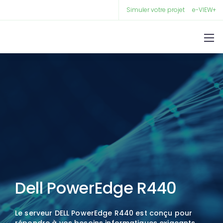
Simuler votre projet
e-VIEW+
Dell PowerEdge R440
Le serveur DELL PowerEdge R440 est conçu pour