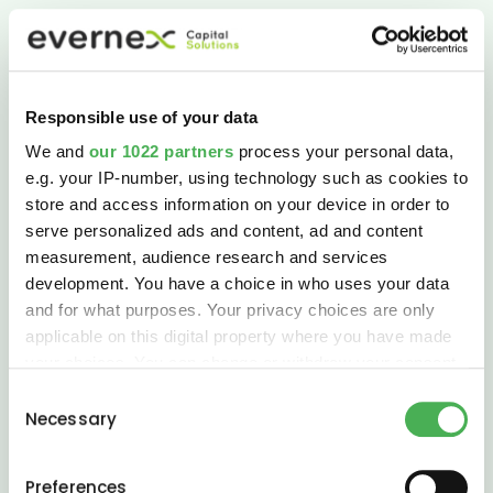
Responsible use of your data
We and
our 1022 partners
process your personal data,
e.g. your IP-number, using technology such as cookies to
store and access information on your device in order to
serve personalized ads and content, ad and content
measurement, audience research and services
development. You have a choice in who uses your data
and for what purposes. Your privacy choices are only
applicable on this digital property where you have made
your choices. You can change or withdraw your consent
any time from the Cookie Declaration or by clicking on
Consent
the Privacy trigger icon.
Necessary
Selection
If you allow, we would also like to:
Preferences