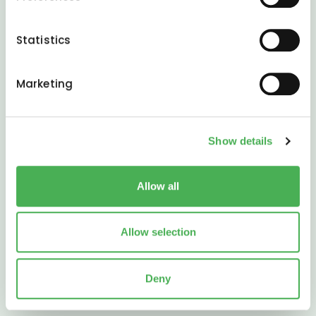
Collect information about your geographical
location which can be accurate to within several
meters
Statistics
Identify your device by actively scanning it for
specific characteristics (fingerprinting)
Marketing
Find out more about how your personal data is processed
and set your preferences in the
details section
.
Show details
We use cookies to personalise content and ads, to
provide social media features and to analyse our traffic.
We also share information about your use of our site with
Allow all
our social media, advertising and analytics partners who
may combine it with other information that you’ve
provided to them or that they’ve collected from your use
Allow selection
of their services.
Deny