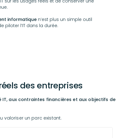
 IT sur les usages réels et de conserver une
nue.
ent informatique
n’est plus un simple outil
piloter l’IT dans la durée.
éels des entreprises
T, aux contraintes financières et aux objectifs de
u valoriser un parc existant.