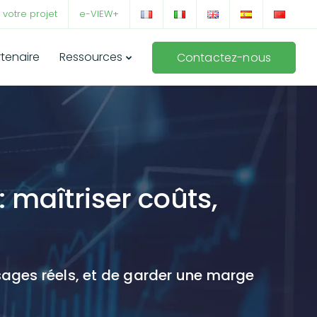
 votre projet
e-VIEW+
rtenaire
Ressources
Contactez-nous
 maîtriser coûts,
usages réels, et de garder une marge