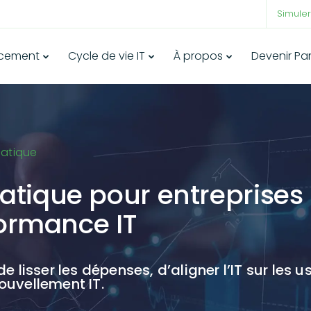
Simuler
ncement
Cycle de vie IT
À propos
Devenir Pa
matique
ique pour entreprises :
formance IT
 lisser les dépenses, d’aligner l’IT sur les 
uvellement IT.