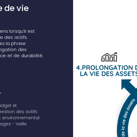
 de vie
ns lorsqu’il est
e des actifs.
is la phase
ongation des
 et de durabilité.
T
udget et
estion des actifs
 environnemental
mages
- Veille