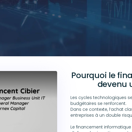
Pourquoi le fi
devenu u
Les cycles technologiques se
budgétaires se renforcent.
Dans ce contexte, l’achat cl
entreprises à un double risqu
Le financement informatique p