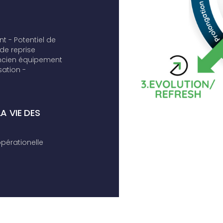
nt
- Potentiel de
de reprise
ancien équipement
sation
-
A VIE DES
opérationelle