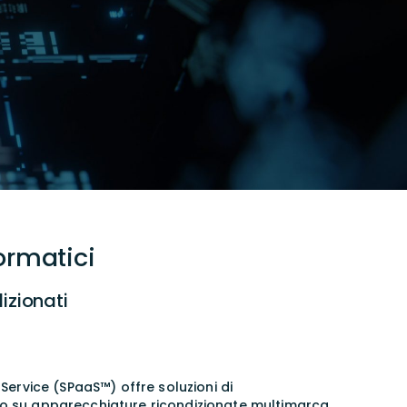
ormatici
izionati
 Service (SPaaS™) offre soluzioni di
no su apparecchiature ricondizionate multimarca.