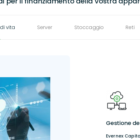
al per il finanziamento della vostra appa
di vita
Server
Stoccaggio
Reti
Gestione del 
Evernex Capita