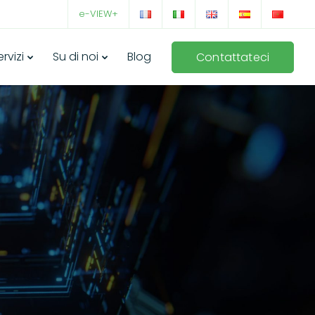
e-VIEW+
ervizi
Su di noi
Blog
Contattateci