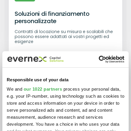
Soluzioni di finanziamento
personalizzate
Contratti di locazione su misura e scalabili che
possono essere adattati ai vostri progetti ed
esigenze
Responsible use of your data
We and
our 1022 partners
process your personal data,
e.g. your IP-number, using technology such as cookies to
Una migliore gestione del ciclo di
store and access information on your device in order to
vita degli asset IT
serve personalized ads and content, ad and content
measurement, audience research and services
Mettete la sostenibilità al centro della vostra
development. You have a choice in who uses your data
strategia IT. Riducete l'impronta di carbonio