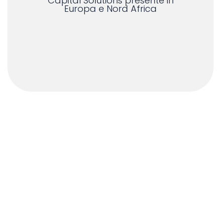
Capital Solutions presente in
Europa e Nord Africa
Le nostre strategie di finanziamento
personalizzate permettono la
trasformazione tecnologica della vostra
azienda