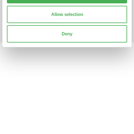
Mantenimento della capacità di
may combine it with other information that you’ve
autofinanziamento
provided to them or that they’ve collected from your use
Allow selection
of their services.
Deny