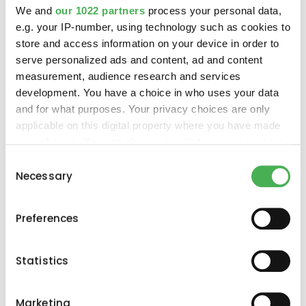
We and
our 1022 partners
process your personal data,
e.g. your IP-number, using technology such as cookies to
store and access information on your device in order to
serve personalized ads and content, ad and content
measurement, audience research and services
prev
development. You have a choice in who uses your data
next
and for what purposes. Your privacy choices are only
applicable on this digital property where you have made
your choices. You can change or withdraw your consent
any time from the Cookie Declaration or by clicking on
Consent
the Privacy trigger icon.
Necessary
Selection
If you allow, we would also like to:
Preferences
Collect information about your geographical
location which can be accurate to within several
meters
Statistics
Identify your device by actively scanning it for
specific characteristics (fingerprinting)
Marketing