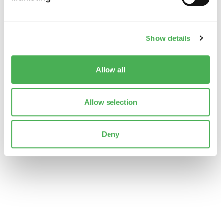
Find out more about how your personal data is processed
and set your preferences in the
details section
.
Show details
We use cookies to personalise content and ads, to
provide social media features and to analyse our traffic.
We also share information about your use of our site with
Allow all
our social media, advertising and analytics partners who
may combine it with other information that you’ve
provided to them or that they’ve collected from your use
Allow selection
of their services.
Deny