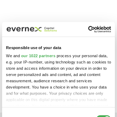
prev
next
Responsible use of your data
We and
our 1022 partners
process your personal data,
e.g. your IP-number, using technology such as cookies to
Adapte la transición digital
store and access information on your device in order to
de su empresa
al ritmo de
serve personalized ads and content, ad and content
measurement, audience research and services
su crecimiento.
development. You have a choice in who uses your data
and for what purposes. Your privacy choices are only
applicable on this digital property where you have made
your choices. You can change or withdraw your consent
any time from the Cookie Declaration or by clicking on
Consent