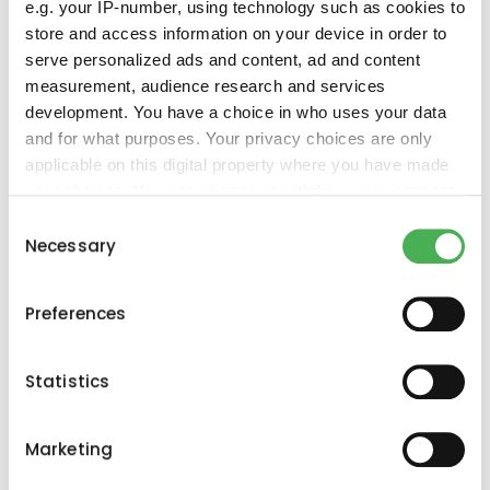
e.g. your IP-number, using technology such as cookies to
Rellenar los huecos
store and access information on your device in order to
serve personalized ads and content, ad and content
Analice los datos y optimice sus activos
measurement, audience research and services
informáticos
development. You have a choice in who uses your data
and for what purposes. Your privacy choices are only
Evoluciona según tus condiciones
applicable on this digital property where you have made
your choices. You can change or withdraw your consent
any time from the Cookie Declaration or by clicking on
Consent
the Privacy trigger icon.
Necessary
Selection
If you allow, we would also like to:
Preferences
Seleccione
Evernex
Collect information about your geographical
location which can be accurate to within several
Capital
para financiar
meters
Statistics
sus activos tecnológicos
Identify your device by actively scanning it for
specific characteristics (fingerprinting)
Marketing
Find out more about how your personal data is processed
and set your preferences in the
details section
.