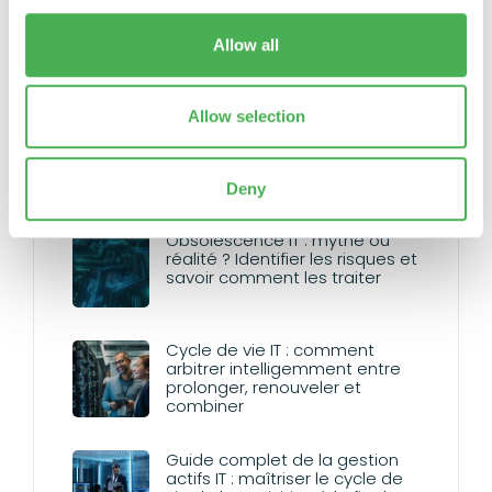
provide social media features and to analyse our traffic.
Green IT
We also share information about your use of our site with
Allow all
our social media, advertising and analytics partners who
Transformation digitale
may combine it with other information that you’ve
provided to them or that they’ve collected from your use
Allow selection
of their services.
Articles récents
Deny
Obsolescence IT : mythe ou
réalité ? Identifier les risques et
savoir comment les traiter
Cycle de vie IT : comment
arbitrer intelligemment entre
prolonger, renouveler et
combiner
Guide complet de la gestion
actifs IT : maîtriser le cycle de