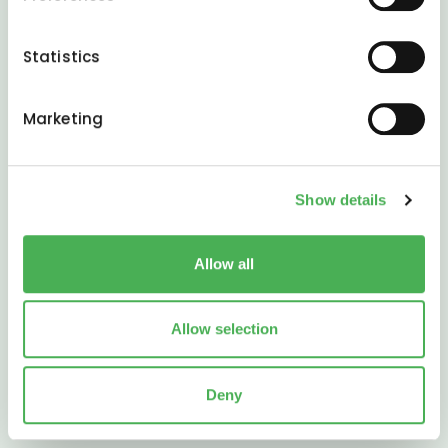
Collect information about your geographical
location which can be accurate to within several
meters
Statistics
Identify your device by actively scanning it for
specific characteristics (fingerprinting)
Marketing
Find out more about how your personal data is processed
and set your preferences in the
details section
.
Show details
We use cookies to personalise content and ads, to
provide social media features and to analyse our traffic.
We also share information about your use of our site with
Allow all
our social media, advertising and analytics partners who
may combine it with other information that you’ve
provided to them or that they’ve collected from your use
Allow selection
of their services.
Deny