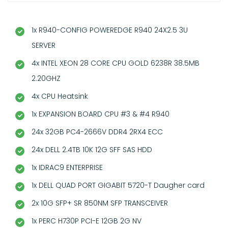
1x R940-CONFIG POWEREDGE R940 24X2.5 3U
SERVER
4x INTEL XEON 28 CORE CPU GOLD 6238R 38.5MB
2.20GHZ
4x CPU Heatsink
1x EXPANSION BOARD CPU #3 & #4 R940
24x 32GB PC4-2666V DDR4 2RX4 ECC
24x DELL 2.4TB 10K 12G SFF SAS HDD
1x IDRAC9 ENTERPRISE
1x DELL QUAD PORT GIGABIT 5720-T Daugher card
2x 10G SFP+ SR 850NM SFP TRANSCEIVER
1x PERC H730P PCI-E 12GB 2G NV