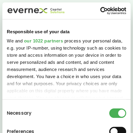
Responsible use of your data
We and
our 1022 partners
process your personal data,
e.g. your IP-number, using technology such as cookies to
store and access information on your device in order to
serve personalized ads and content, ad and content
measurement, audience research and services
development. You have a choice in who uses your data
and for what purposes. Your privacy choices are only
applicable on this digital property where you have made
your choices. You can change or withdraw your consent
any time from the Cookie Declaration or by clicking on
Consent
the Privacy trigger icon.
Necessary
Selection
If you allow, we would also like to:
Preferences