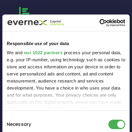
PROLONGATION DE LA VIE DES ASSETS
- Maintien en condition opérationelle
Responsible use of your data
We and
our 1022 partners
process your personal data,
e.g. your IP-number, using technology such as cookies to
store and access information on your device in order to
serve personalized ads and content, ad and content
measurement, audience research and services
development. You have a choice in who uses your data
and for what purposes. Your privacy choices are only
applicable on this digital property where you have made
your choices. You can change or withdraw your consent
any time from the Cookie Declaration or by clicking on
Consent
the Privacy trigger icon.
Necessary
Selection